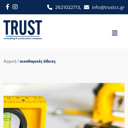
2621022713
,
info@trustcc.gr
Αρχική
/
οικοδομικές άδειες