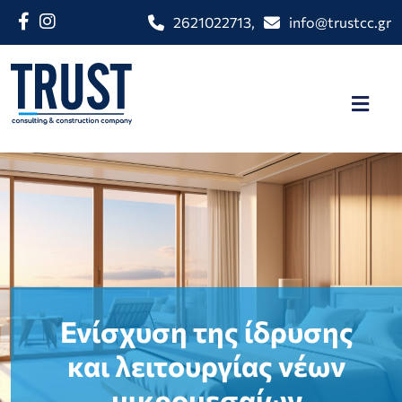
2621022713
,
info@trustcc.gr
Ενίσχυση της ίδρυσης
και λειτουργίας νέων
μικρομεσαίων