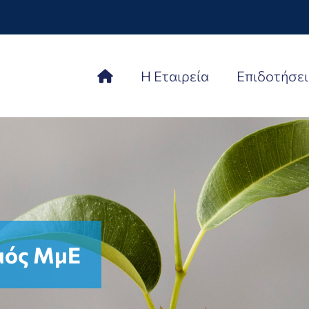
Η Εταιρεία
Επιδοτήσει
μός ΜμΕ