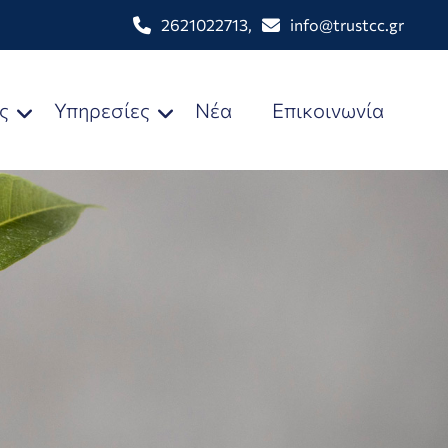
2621022713
,
info@trustcc.gr
ς
Υπηρεσίες
Νέα
Επικοινωνία