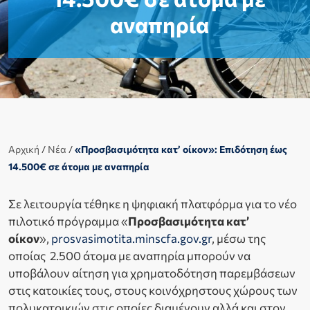
αναπηρία
Αρχική
/
Νέα
/
«Προσβασιμότητα κατ’ οίκον»: Eπιδότηση έως
14.500€ σε άτομα με αναπηρία
Σε λειτουργία τέθηκε η ψηφιακή πλατφόρμα για το νέο
πιλοτικό πρόγραμμα «
Προσβασιμότητα κατ’
οίκον
»,
prosvasimotita.minscfa.gov.gr
, μέσω της
οποίας 2.500 άτομα με αναπηρία μπορούν να
υποβάλουν αίτηση για χρηματοδότηση παρεμβάσεων
στις κατοικίες τους, στους κοινόχρηστους χώρους των
πολυκατοικιών στις οποίες διαμένουν αλλά και στον