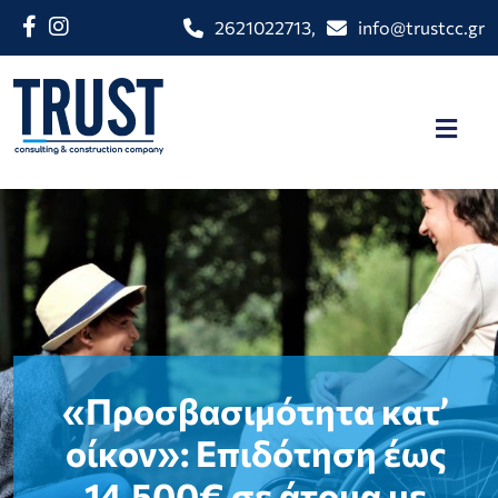
2621022713
,
info@trustcc.gr
«Προσβασιμότητα κατ’
οίκον»: Eπιδότηση έως
14.500€ σε άτομα με