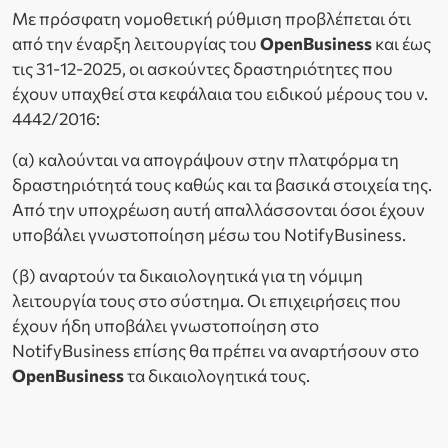
Με πρόσφατη νομοθετική ρύθμιση προβλέπεται ότι
από την έναρξη λειτουργίας του
OpenBusiness
και έως
τις 31-12-2025, οι ασκούντες δραστηριότητες που
έχουν υπαχθεί στα κεφάλαια του ειδικού μέρους του ν.
4442/2016:
(α) καλούνται να απογράψουν στην πλατφόρμα τη
δραστηριότητά τους καθώς και τα βασικά στοιχεία της.
Από την υποχρέωση αυτή απαλλάσσονται όσοι έχουν
υποβάλει γνωστοποίηση μέσω του NotifyBusiness.
(β) αναρτούν τα δικαιολογητικά για τη νόμιμη
λειτουργία τους στο σύστημα. Οι επιχειρήσεις που
έχουν ήδη υποβάλει γνωστοποίηση στο
NotifyBusiness επίσης θα πρέπει να αναρτήσουν στο
OpenBusiness
τα δικαιολογητικά τους.