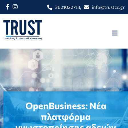
2621022713
,
info@trustcc.gr
OpenBusiness: Νέα
πλατφόρμα
γνωστοποίησης αδειών