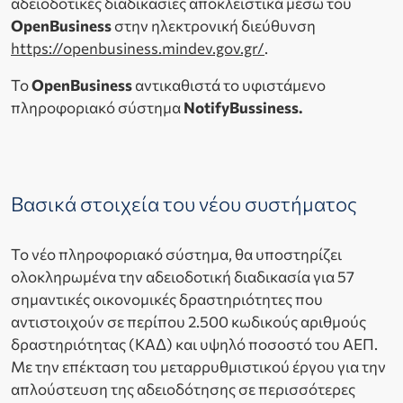
αδειοδοτικές διαδικασίες αποκλειστικά μέσω του
OpenBusiness
στην ηλεκτρονική διεύθυνση
https://openbusiness.mindev.gov.gr/
.
Το
OpenBusiness
αντικαθιστά το υφιστάμενο
πληροφοριακό σύστημα
NotifyBussiness.
Βασικά στοιχεία του νέου συστήματος
Το νέο πληροφοριακό σύστημα, θα υποστηρίζει
ολοκληρωμένα την αδειοδοτική διαδικασία για 57
σημαντικές οικονομικές δραστηριότητες που
αντιστοιχούν σε περίπου 2.500 κωδικούς αριθμούς
δραστηριότητας (ΚΑΔ) και υψηλό ποσοστό του ΑΕΠ.
Με την επέκταση του μεταρρυθμιστικού έργου για την
απλούστευση της αδειοδότησης σε περισσότερες