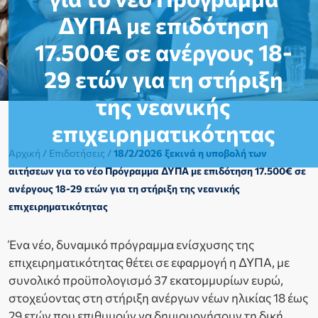
ΔΥΠΑ με επιδότηση
17.500€ σε ανέργους 18-
29 ετών για τη στήριξη
της νεανικής
επιχειρηματικότητας
Αρχική
/
Επιδοτήσεις
/
18/2/2026 ξεκινά η υποβολή των
αιτήσεων για το νέο Πρόγραμμα ΔΥΠΑ με επιδότηση 17.500€ σε
ανέργους 18-29 ετών για τη στήριξη της νεανικής
επιχειρηματικότητας
Ένα νέο, δυναμικό πρόγραμμα ενίσχυσης της
επιχειρηματικότητας θέτει σε εφαρμογή η ΔΥΠΑ, με
συνολικό προϋπολογισμό 37 εκατομμυρίων ευρώ,
στοχεύοντας στη στήριξη ανέργων νέων ηλικίας 18 έως
29 ετών που επιθυμούν να δημιουργήσουν τη δική