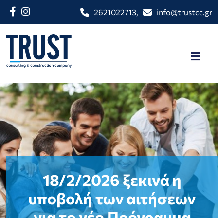
2621022713
,
info@trustcc.gr
18/2/2026 ξεκινά η
υποβολή των αιτήσεων
για το νέο Πρόγραμμα