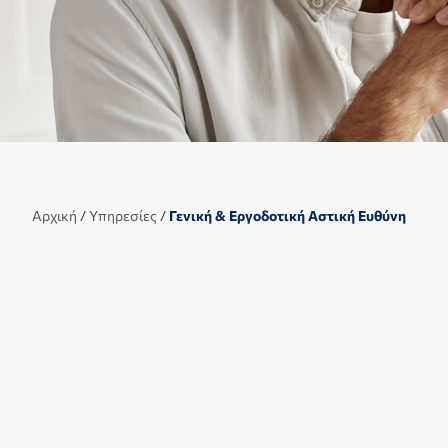
Αρχική
/
Υπηρεσίες
/
Γενική & Εργοδοτική Αστική Ευθύνη
Το ασφαλιστήριο συμβόλαιο Γενικής Αστικής Ευθύνης
καλύψει την εκ του νόμου νόμιμη Αστική Ευθύνη 
εξαρτώμενων από αυτόν, σύμφωνα με τα άρθρα 
(σωματικές βλάβες / θάνατος / ή υλικές ζημιές), που
τρίτους, με υπαιτιότητα του ασφαλισμένου και τω