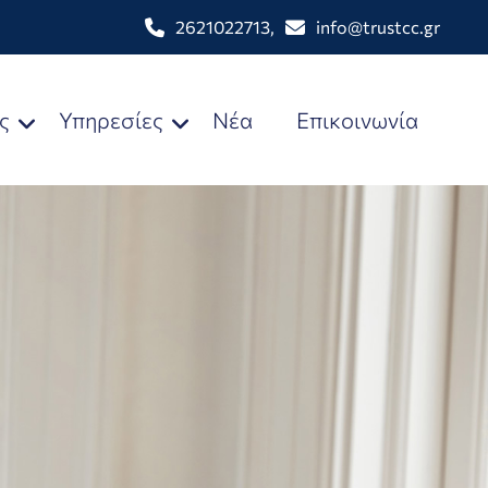
2621022713
,
info@trustcc.gr
ς
Υπηρεσίες
Νέα
Επικοινωνία