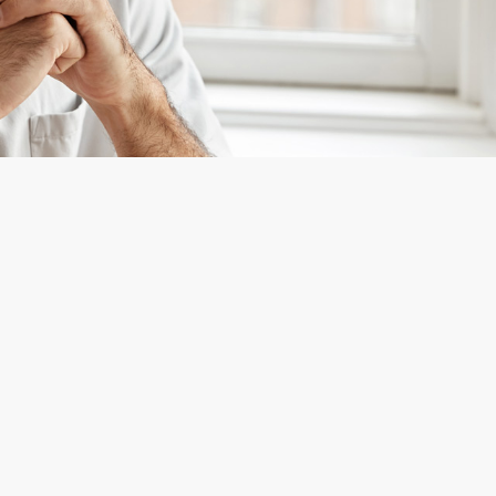
 έναντι τρίτων έρχεται να
του ασφαλισμένου και των
914-932 ΑΚ. για ζημιές
 ενδέχεται να προκληθούν σε
ν προσώπων που έχει στην