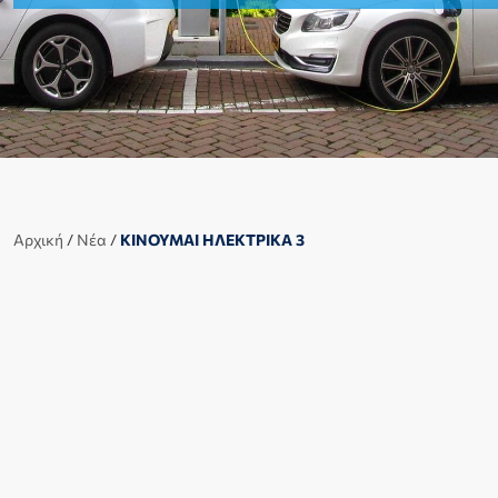
Αρχική
/
Νέα
/
ΚΙΝΟΥΜΑΙ ΗΛΕΚΤΡΙΚΑ 3
Άνοιξε η πλατφόρμα για την υποβολή αιτήσεων στο
πρόγραμμα «Κινούμαι Ηλεκτρικά 3» που αφορά την
αγορά ηλεκτρικών οχημάτων και φορτιστών.
Συγκεκριμένα, η επιδότηση για τους ιδιώτες αυξάνεται
στα 9.000 ευρώ, δηλαδή 1.000 ευρώ περισσότερο από