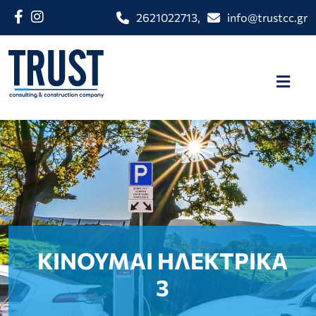
2621022713
,
info@trustcc.gr
ΚΙΝΟΥΜΑΙ ΗΛΕΚΤΡΙΚΑ
3