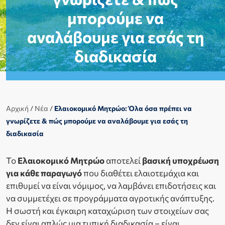
μπορούμε να
αναλάβουμε για εσάς τη
διαδικασία
Αρχική
/
Νέα
/
Ελαιοκομικό Μητρώο: Όλα όσα πρέπει να
γνωρίζετε & πώς μπορούμε να αναλάβουμε για εσάς τη
διαδικασία
Το
Ελαιοκομικό Μητρώο
αποτελεί
βασική υποχρέωση
για κάθε παραγωγό
που διαθέτει ελαιοτεμάχια και
επιθυμεί να είναι νόμιμος, να λαμβάνει επιδοτήσεις και
να συμμετέχει σε προγράμματα αγροτικής ανάπτυξης.
Η σωστή και έγκαιρη καταχώριση των στοιχείων σας
δεν είναι απλώς μια τυπική διαδικασία – είναι