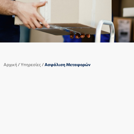
Αρχική
/
Υπηρεσίες
/
Ασφάλιση Μεταφορών
Με μακρόχρονη εμπειρία στις ασφαλίσεις μεταφορών,
ασφαλίζουμς τα πάσης φύσης μεταφερόμενα
προϊόντα, εμπορεύματα, και γενικώς αντικείμενα που
εισάγονται, εξάγονται ή διακινούνται στο εσωτερικό
μέσω θαλάσσης, μέσω χερσαίων οχημάτων,