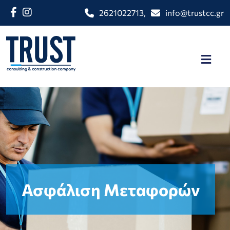
2621022713
,
info@trustcc.gr
Ασφάλιση Μεταφορών