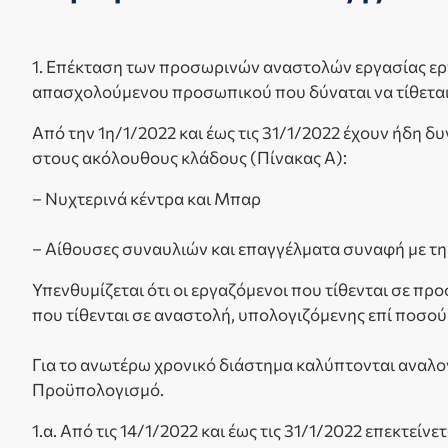
1. Επέκταση των προσωρινών αναστολών εργασίας ερ
απασχολούμενου προσωπικού που δύναται να τίθεται
Από την 1η/1/2022 και έως τις 31/1/2022 έχουν ήδη 
στους ακόλουθους κλάδους (Πίνακας Α):
– Νυχτερινά κέντρα και Μπαρ
– Αίθουσες συναυλιών και επαγγέλματα συναφή με τη
Υπενθυμίζεται ότι οι εργαζόμενοι που τίθενται σε π
που τίθενται σε αναστολή, υπολογιζόμενης επί ποσού
Για το ανωτέρω χρονικό διάστημα καλύπτονται αναλογ
Προϋπολογισμό.
1.α. Από τις 14/1/2022 και έως τις 31/1/2022 επεκτείνε