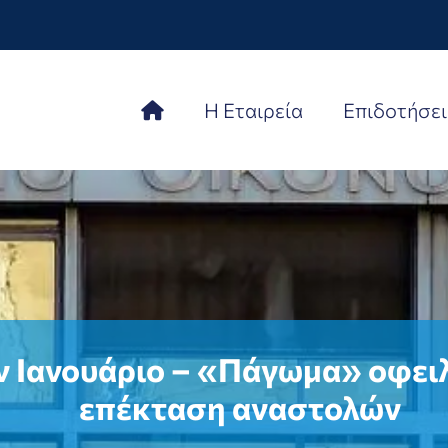
Η Εταιρεία
Επιδοτήσει
ν Ιανουάριο – «Πάγωμα» οφειλ
επέκταση αναστολών